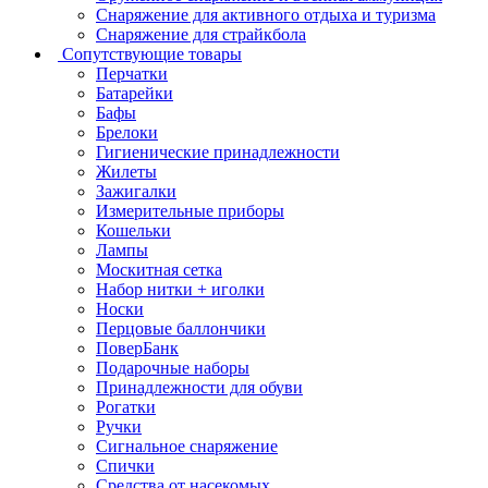
Снаряжение для активного отдыха и туризма
Снаряжение для страйкбола
Сопутствующие товары
Перчатки
Батарейки
Бафы
Брелоки
Гигиенические принадлежности
Жилеты
Зажигалки
Измерительные приборы
Кошельки
Лампы
Москитная сетка
Набор нитки + иголки
Носки
Перцовые баллончики
ПоверБанк
Подарочные наборы
Принадлежности для обуви
Рогатки
Ручки
Сигнальное снаряжение
Спички
Средства от насекомых