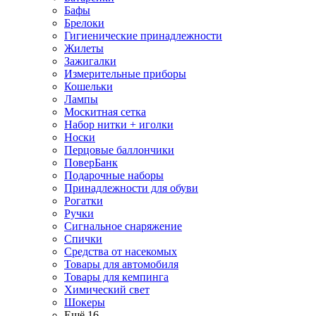
Бафы
Брелоки
Гигиенические принадлежности
Жилеты
Зажигалки
Измерительные приборы
Кошельки
Лампы
Москитная сетка
Набор нитки + иголки
Носки
Перцовые баллончики
ПоверБанк
Подарочные наборы
Принадлежности для обуви
Рогатки
Ручки
Сигнальное снаряжение
Спички
Средства от насекомых
Товары для автомобиля
Товары для кемпинга
Химический свет
Шокеры
Ещё 16