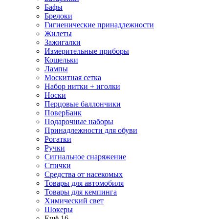
Бафы
Брелоки
Гигиенические принадлежности
Жилеты
Зажигалки
Измерительные приборы
Кошельки
Лампы
Москитная сетка
Набор нитки + иголки
Носки
Перцовые баллончики
ПоверБанк
Подарочные наборы
Принадлежности для обуви
Рогатки
Ручки
Сигнальное снаряжение
Спички
Средства от насекомых
Товары для автомобиля
Товары для кемпинга
Химический свет
Шокеры
Ещё 16