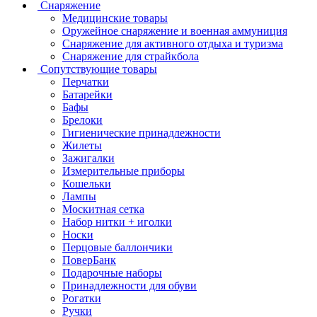
Снаряжение
Медицинские товары
Оружейное снаряжение и военная аммуниция
Снаряжение для активного отдыха и туризма
Снаряжение для страйкбола
Сопутствующие товары
Перчатки
Батарейки
Бафы
Брелоки
Гигиенические принадлежности
Жилеты
Зажигалки
Измерительные приборы
Кошельки
Лампы
Москитная сетка
Набор нитки + иголки
Носки
Перцовые баллончики
ПоверБанк
Подарочные наборы
Принадлежности для обуви
Рогатки
Ручки