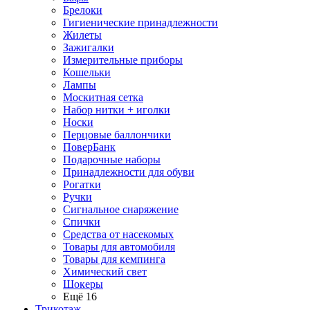
Брелоки
Гигиенические принадлежности
Жилеты
Зажигалки
Измерительные приборы
Кошельки
Лампы
Москитная сетка
Набор нитки + иголки
Носки
Перцовые баллончики
ПоверБанк
Подарочные наборы
Принадлежности для обуви
Рогатки
Ручки
Сигнальное снаряжение
Спички
Средства от насекомых
Товары для автомобиля
Товары для кемпинга
Химический свет
Шокеры
Ещё 16
Трикотаж