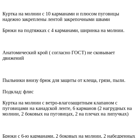
Куртка на молнии с 10 карманами и плюсом пуговицы
надежно закреплены лентой закрепочными швами
Брюки на подтяжках с 4 карманами, ширинка на молнии.
Анатомический крой ( согласно ГОСТ) не сковывает
движений
Пыльники внизу брюк для защиты от клеща, грязи, пыли.
Подклад: флис⠀⠀⠀⠀⠀⠀⠀⠀⠀⠀⠀⠀⠀⠀⠀⠀⠀⠀⠀⠀
Куртка на молнии с ветро-влагозащитным клапаном с
пуговицами на канадской ленте, 6 карманов (2 нагрудных на
молнии, 2 боковых на пуговицах, 2 на плечах на липучках)
Брюки с 6-ю карманами, 2 боковых на молнии, 2 набедренных