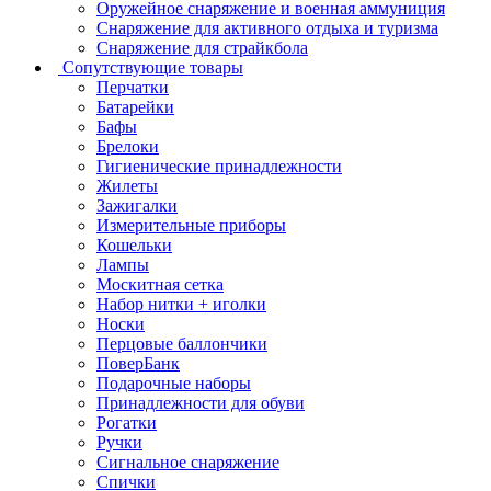
Оружейное снаряжение и военная аммуниция
Снаряжение для активного отдыха и туризма
Снаряжение для страйкбола
Сопутствующие товары
Перчатки
Батарейки
Бафы
Брелоки
Гигиенические принадлежности
Жилеты
Зажигалки
Измерительные приборы
Кошельки
Лампы
Москитная сетка
Набор нитки + иголки
Носки
Перцовые баллончики
ПоверБанк
Подарочные наборы
Принадлежности для обуви
Рогатки
Ручки
Сигнальное снаряжение
Спички