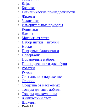
Бафы
Брелоки
Гигиенические принадлежности
Жилеты
Зажигалки
Измерительные приборы
Кошельки
Лампы
Москитная сетка
Набор нитки + иголки
Носки
Перцовые баллончики
ПоверБанк
Подарочные наборы
Принадлежности для обуви
Рогатки
Ручки
Сигнальное снаряжение
Спички
Средства от насекомых
Товары для автомобиля
Товары для кемпинга
Химический свет
Шокеры
Ещё 16