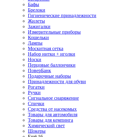
Бафы
Брелоки
Гигиенические принадлежности
Жилеты
Зажигалки
Измерительные приборы
Кошельки
Лампы
Москитная сетка
Набор нитки + иголки
Носки
Перцовые баллончики
ПоверБанк
Подарочные наборы
Принадлежности для обуви
Рогатки
Ручки
Сигнальное снаряжение
Спички
Средства от насекомых
Товары для автомобиля
Товары для кемпинга
Химический свет
Шокеры
Ещё 16