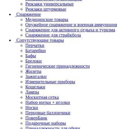
Рюкзаки универсальные
Рюкзаки штурмовые
Снаряжение
Медицинские товары
Оружейное снаряжение и военная аммуниция
Снаряжение для активного отдыха и туризма
Снаряжение для страйкбола
Сопутствующие товары
Перчатки
Батарейки
Бафы
Брелоки
Гигиенические принадлежности
Жилеты
Зажигалки
Измерительные приборы
Кошельки
Лампы
Москитная сетка
Набор нитки + иголки
Носки
Перцовые баллончики
ПоверБанк
Подарочные наборы
Принадлежности для обуви