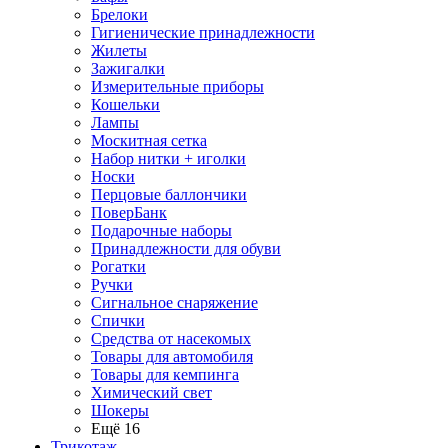
Брелоки
Гигиенические принадлежности
Жилеты
Зажигалки
Измерительные приборы
Кошельки
Лампы
Москитная сетка
Набор нитки + иголки
Носки
Перцовые баллончики
ПоверБанк
Подарочные наборы
Принадлежности для обуви
Рогатки
Ручки
Сигнальное снаряжение
Спички
Средства от насекомых
Товары для автомобиля
Товары для кемпинга
Химический свет
Шокеры
Ещё 16
Трикотаж