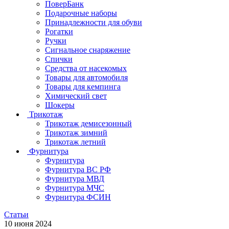
ПоверБанк
Подарочные наборы
Принадлежности для обуви
Рогатки
Ручки
Сигнальное снаряжение
Спички
Средства от насекомых
Товары для автомобиля
Товары для кемпинга
Химический свет
Шокеры
Трикотаж
Трикотаж демисезонный
Трикотаж зимний
Трикотаж летний
Фурнитура
Фурнитура
Фурнитура ВС РФ
Фурнитура МВД
Фурнитура МЧС
Фурнитура ФСИН
Статьи
10 июня 2024