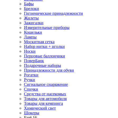
Бафы
Брелоки
Гигиенические принадлежности
Жилеты
Зажигалки
Измерительные приборы
Кошельки
Лампы
Москитная сетка
Набор нитки + иголки
Носки
Перцовые баллончики
ПоверБанк
Подарочные наборы
Принадлежности для обуви
Рогатки
Ручки
Сигнальное снаряжение
Спички
Средства от насекомых
Товары для автомобиля
Товары для кемпинга
Химический свет
Шокеры
Ещё 16