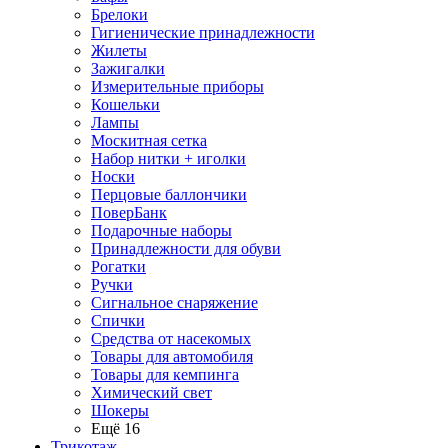
Брелоки
Гигиенические принадлежности
Жилеты
Зажигалки
Измерительные приборы
Кошельки
Лампы
Москитная сетка
Набор нитки + иголки
Носки
Перцовые баллончики
ПоверБанк
Подарочные наборы
Принадлежности для обуви
Рогатки
Ручки
Сигнальное снаряжение
Спички
Средства от насекомых
Товары для автомобиля
Товары для кемпинга
Химический свет
Шокеры
Ещё 16
Трикотаж