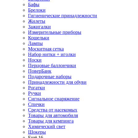
Бафы
Брелоки
Гигиенические принадлежности
Жилеты
Зажигалки
Измерительные приборы
Кошельки
Лампы
Москитная сетка
Набор нитки + иголки
Носки
Перцовые баллончики
ПоверБанк
Подарочные наборы
Принадлежности для обуви
Рогатки
Ручки
Сигнальное снаряжение
Спички
Средства от насекомых
Товары для автомобиля
Товары для кемпинга
Химический свет
Шокеры
Ещё 16