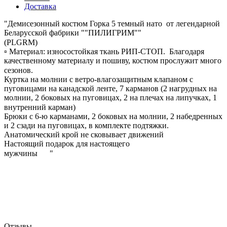
Доставка
"Демисезонный костюм Горка 5 темный нато от легендарной
Беларусской фабрики ""ПИЛИГРИМ""
(PLGRM)⠀⠀⠀⠀⠀⠀⠀⠀⠀⠀⠀⠀⠀⠀⠀⠀⠀⠀
▫ Материал: износостойкая ткань РИП-СТОП. Благодаря
качественному материалу и пошиву, костюм прослужит много
сезонов.⠀⠀⠀⠀⠀⠀⠀⠀⠀⠀⠀⠀⠀⠀⠀⠀⠀⠀⠀
Куртка на молнии с ветро-влагозащитным клапаном с
пуговицами на канадской ленте, 7 карманов (2 нагрудных на
молнии, 2 боковых на пуговицах, 2 на плечах на липучках, 1
внутренний карман)⠀⠀⠀⠀⠀⠀⠀⠀⠀⠀⠀⠀⠀⠀⠀⠀⠀⠀⠀⠀
Брюки с 6-ю карманами, 2 боковых на молнии, 2 набедренных
и 2 сзади на пуговицах, в комплекте подтяжки.
Анатомический крой не сковывает движений
Настоящий подарок для настоящего
мужчины⠀⠀"
Отзывы