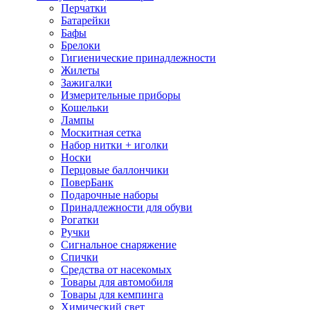
Перчатки
Батарейки
Бафы
Брелоки
Гигиенические принадлежности
Жилеты
Зажигалки
Измерительные приборы
Кошельки
Лампы
Москитная сетка
Набор нитки + иголки
Носки
Перцовые баллончики
ПоверБанк
Подарочные наборы
Принадлежности для обуви
Рогатки
Ручки
Сигнальное снаряжение
Спички
Средства от насекомых
Товары для автомобиля
Товары для кемпинга
Химический свет