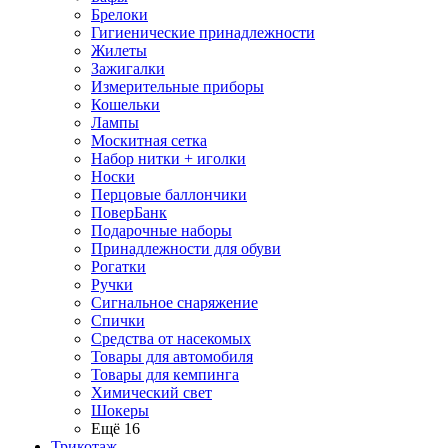
Брелоки
Гигиенические принадлежности
Жилеты
Зажигалки
Измерительные приборы
Кошельки
Лампы
Москитная сетка
Набор нитки + иголки
Носки
Перцовые баллончики
ПоверБанк
Подарочные наборы
Принадлежности для обуви
Рогатки
Ручки
Сигнальное снаряжение
Спички
Средства от насекомых
Товары для автомобиля
Товары для кемпинга
Химический свет
Шокеры
Ещё 16
Трикотаж