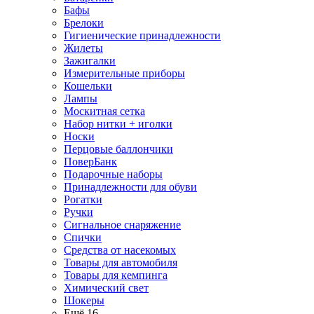
Бафы
Брелоки
Гигиенические принадлежности
Жилеты
Зажигалки
Измерительные приборы
Кошельки
Лампы
Москитная сетка
Набор нитки + иголки
Носки
Перцовые баллончики
ПоверБанк
Подарочные наборы
Принадлежности для обуви
Рогатки
Ручки
Сигнальное снаряжение
Спички
Средства от насекомых
Товары для автомобиля
Товары для кемпинга
Химический свет
Шокеры
Ещё 16