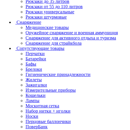
Рюкзаки до 35 литров
Рюкзаки от 55 до 110 литров
Рюкзаки универсальные
Рюкзаки штурмовые
Снаряжение
Медицинские товары
Оружейное снаряжение и военная аммуниция
Снаряжение для активного отдыха и туризма
Снаряжение для страйкбола
Сопутствующие товары
Перчатки
Батарейки
Бафы
Брелоки
Гигиенические принадлежности
Жилеты
Зажигалки
Измерительные приборы
Кошельки
Лампы
Москитная сетка
Набор нитки + иголки
Носки
Перцовые баллончики
ПоверБанк