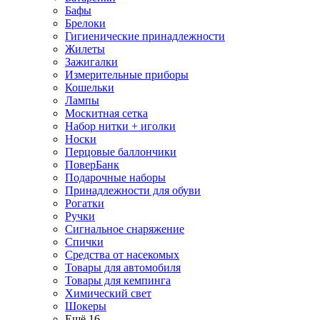
Бафы
Брелоки
Гигиенические принадлежности
Жилеты
Зажигалки
Измерительные приборы
Кошельки
Лампы
Москитная сетка
Набор нитки + иголки
Носки
Перцовые баллончики
ПоверБанк
Подарочные наборы
Принадлежности для обуви
Рогатки
Ручки
Сигнальное снаряжение
Спички
Средства от насекомых
Товары для автомобиля
Товары для кемпинга
Химический свет
Шокеры
Ещё 16