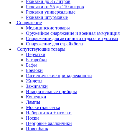
Рюкзаки до 35 литров
Рюкзаки от 55 до 110 литров
Рюкзаки универсальные
Рюкзаки штурмовые
Снаряжение
Медицинские товары
Оружейное снаряжение и военная аммуниция
Снаряжение для активного отдыха и туризма
Снаряжение для страйкбола
Сопутствующие товары
Перчатки
Батарейки
Бафы
Брелоки
Гигиенические принадлежности
Жилеты
Зажигалки
Измерительные приборы
Кошельки
Лампы
Москитная сетка
Набор нитки + иголки
Носки
Перцовые баллончики
ПоверБанк