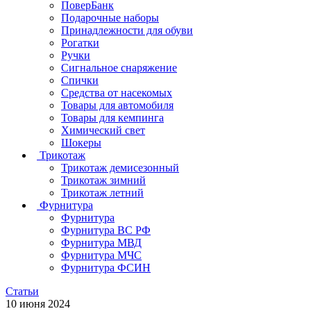
ПоверБанк
Подарочные наборы
Принадлежности для обуви
Рогатки
Ручки
Сигнальное снаряжение
Спички
Средства от насекомых
Товары для автомобиля
Товары для кемпинга
Химический свет
Шокеры
Трикотаж
Трикотаж демисезонный
Трикотаж зимний
Трикотаж летний
Фурнитура
Фурнитура
Фурнитура ВС РФ
Фурнитура МВД
Фурнитура МЧС
Фурнитура ФСИН
Статьи
10 июня 2024