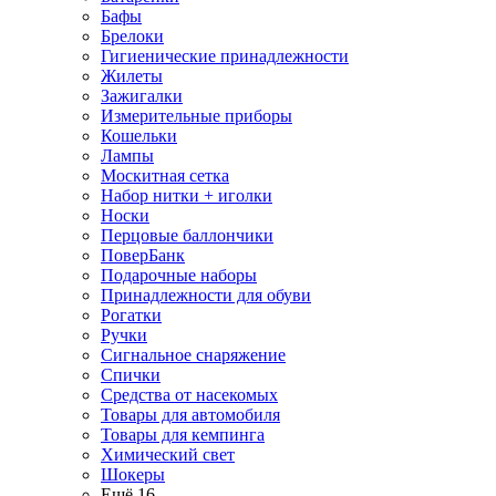
Бафы
Брелоки
Гигиенические принадлежности
Жилеты
Зажигалки
Измерительные приборы
Кошельки
Лампы
Москитная сетка
Набор нитки + иголки
Носки
Перцовые баллончики
ПоверБанк
Подарочные наборы
Принадлежности для обуви
Рогатки
Ручки
Сигнальное снаряжение
Спички
Средства от насекомых
Товары для автомобиля
Товары для кемпинга
Химический свет
Шокеры
Ещё 16