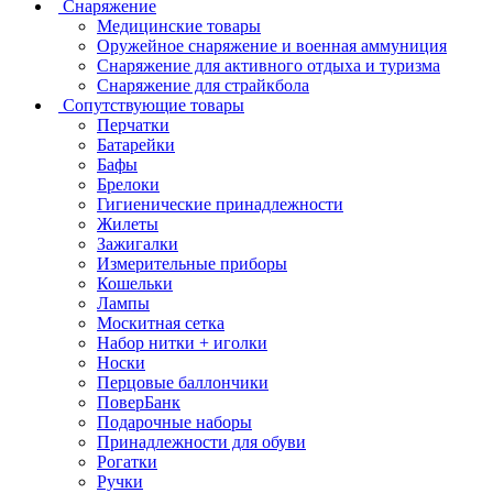
Снаряжение
Медицинские товары
Оружейное снаряжение и военная аммуниция
Снаряжение для активного отдыха и туризма
Снаряжение для страйкбола
Сопутствующие товары
Перчатки
Батарейки
Бафы
Брелоки
Гигиенические принадлежности
Жилеты
Зажигалки
Измерительные приборы
Кошельки
Лампы
Москитная сетка
Набор нитки + иголки
Носки
Перцовые баллончики
ПоверБанк
Подарочные наборы
Принадлежности для обуви
Рогатки
Ручки