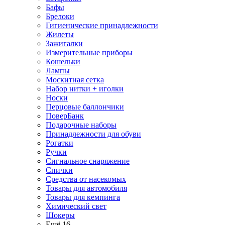
Бафы
Брелоки
Гигиенические принадлежности
Жилеты
Зажигалки
Измерительные приборы
Кошельки
Лампы
Москитная сетка
Набор нитки + иголки
Носки
Перцовые баллончики
ПоверБанк
Подарочные наборы
Принадлежности для обуви
Рогатки
Ручки
Сигнальное снаряжение
Спички
Средства от насекомых
Товары для автомобиля
Товары для кемпинга
Химический свет
Шокеры
Ещё 16