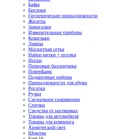
Бафы
Брелоки
Гигиенические принадлежности
Жилеты
Зажигалки
Измерительные приборы
Кошельки
Лампы
Москитная сетка
Набор нитки + иголки
Носки
Перцовые баллончики
ПоверБанк
Подарочные наборы
Принадлежности для обуви
Рогатки
Ручки
Сигнальное снаряжение
Спички
Средства от насекомых
Товары для автомобиля
Товары для кемпинга
Химический свет
Шокеры
Ещё 16