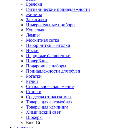
Брелоки
Гигиенические принадлежности
Жилеты
Зажигалки
Измерительные приборы
Кошельки
Лампы
Москитная сетка
Набор нитки + иголки
Носки
Перцовые баллончики
ПоверБанк
Подарочные наборы
Принадлежности для обуви
Рогатки
Ручки
Сигнальное снаряжение
Спички
Средства от насекомых
Товары для автомобиля
Товары для кемпинга
Химический свет
Шокеры
Ещё 16
Трикотаж