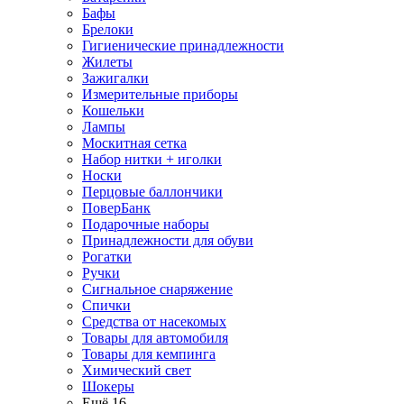
Бафы
Брелоки
Гигиенические принадлежности
Жилеты
Зажигалки
Измерительные приборы
Кошельки
Лампы
Москитная сетка
Набор нитки + иголки
Носки
Перцовые баллончики
ПоверБанк
Подарочные наборы
Принадлежности для обуви
Рогатки
Ручки
Сигнальное снаряжение
Спички
Средства от насекомых
Товары для автомобиля
Товары для кемпинга
Химический свет
Шокеры
Ещё 16