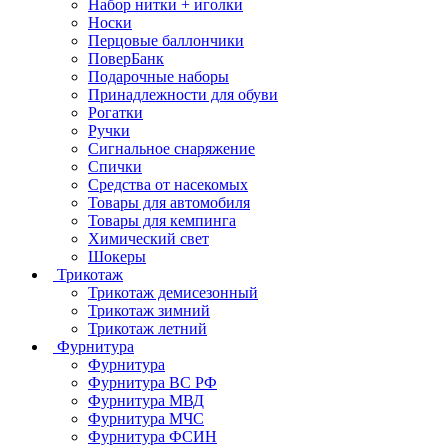
Набор нитки + иголки
Носки
Перцовые баллончики
ПоверБанк
Подарочные наборы
Принадлежности для обуви
Рогатки
Ручки
Сигнальное снаряжение
Спички
Средства от насекомых
Товары для автомобиля
Товары для кемпинга
Химический свет
Шокеры
Трикотаж
Трикотаж демисезонный
Трикотаж зимний
Трикотаж летний
Фурнитура
Фурнитура
Фурнитура ВС РФ
Фурнитура МВД
Фурнитура МЧС
Фурнитура ФСИН