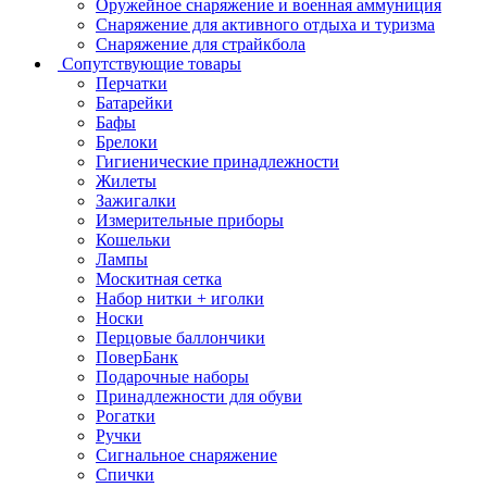
Оружейное снаряжение и военная аммуниция
Снаряжение для активного отдыха и туризма
Снаряжение для страйкбола
Сопутствующие товары
Перчатки
Батарейки
Бафы
Брелоки
Гигиенические принадлежности
Жилеты
Зажигалки
Измерительные приборы
Кошельки
Лампы
Москитная сетка
Набор нитки + иголки
Носки
Перцовые баллончики
ПоверБанк
Подарочные наборы
Принадлежности для обуви
Рогатки
Ручки
Сигнальное снаряжение
Спички