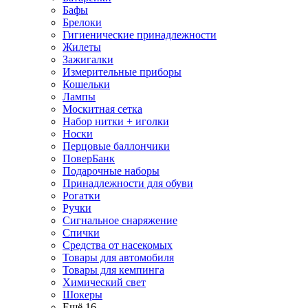
Бафы
Брелоки
Гигиенические принадлежности
Жилеты
Зажигалки
Измерительные приборы
Кошельки
Лампы
Москитная сетка
Набор нитки + иголки
Носки
Перцовые баллончики
ПоверБанк
Подарочные наборы
Принадлежности для обуви
Рогатки
Ручки
Сигнальное снаряжение
Спички
Средства от насекомых
Товары для автомобиля
Товары для кемпинга
Химический свет
Шокеры
Ещё 16