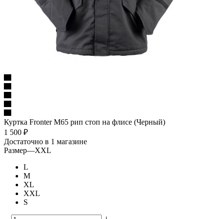
Куртка Fronter М65 рип стоп на флисе (Черный)
1 500
₽
Достаточно
в 1 магазине
Размер
—
XXL
L
M
XL
XXL
S