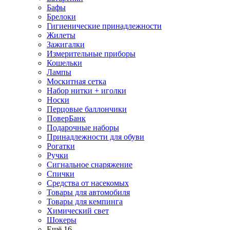
Бафы
Брелоки
Гигиенические принадлежности
Жилеты
Зажигалки
Измерительные приборы
Кошельки
Лампы
Москитная сетка
Набор нитки + иголки
Носки
Перцовые баллончики
ПоверБанк
Подарочные наборы
Принадлежности для обуви
Рогатки
Ручки
Сигнальное снаряжение
Спички
Средства от насекомых
Товары для автомобиля
Товары для кемпинга
Химический свет
Шокеры
Ещё 16