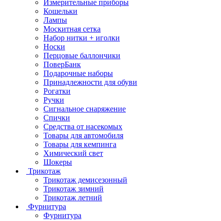
Измерительные приборы
Кошельки
Лампы
Москитная сетка
Набор нитки + иголки
Носки
Перцовые баллончики
ПоверБанк
Подарочные наборы
Принадлежности для обуви
Рогатки
Ручки
Сигнальное снаряжение
Спички
Средства от насекомых
Товары для автомобиля
Товары для кемпинга
Химический свет
Шокеры
Трикотаж
Трикотаж демисезонный
Трикотаж зимний
Трикотаж летний
Фурнитура
Фурнитура