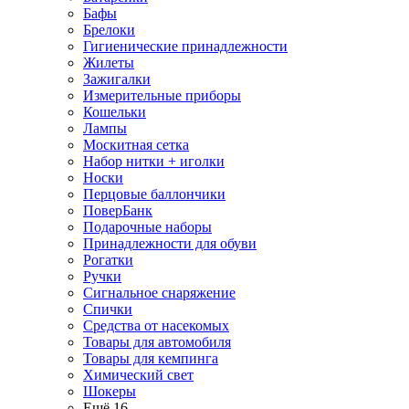
Бафы
Брелоки
Гигиенические принадлежности
Жилеты
Зажигалки
Измерительные приборы
Кошельки
Лампы
Москитная сетка
Набор нитки + иголки
Носки
Перцовые баллончики
ПоверБанк
Подарочные наборы
Принадлежности для обуви
Рогатки
Ручки
Сигнальное снаряжение
Спички
Средства от насекомых
Товары для автомобиля
Товары для кемпинга
Химический свет
Шокеры
Ещё 16