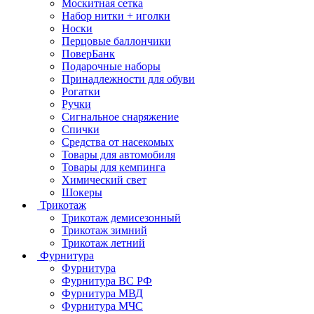
Москитная сетка
Набор нитки + иголки
Носки
Перцовые баллончики
ПоверБанк
Подарочные наборы
Принадлежности для обуви
Рогатки
Ручки
Сигнальное снаряжение
Спички
Средства от насекомых
Товары для автомобиля
Товары для кемпинга
Химический свет
Шокеры
Трикотаж
Трикотаж демисезонный
Трикотаж зимний
Трикотаж летний
Фурнитура
Фурнитура
Фурнитура ВС РФ
Фурнитура МВД
Фурнитура МЧС