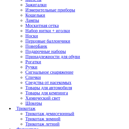
Зажигалки
Измерительные приборы
Кошельки
Лампы
Москитная сетка
Набор нитки + иголки
Носки
Перцовые баллончики
ПоверБанк
Подарочные наборы
Принадлежности для обуви
Рогатки
Ручки
Сигнальное снаряжение
Спички
Средства от насекомых
Товары для автомобиля
Товары для кемпинга
Химический свет
Шокеры
Трикотаж
Трикотаж демисезонный
Трикотаж зимний
Трикотаж летний