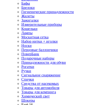
Бафы
Брелоки
Гигиенические принадлежности
Жилеты
Зажигалки
Измерительные приборы
Кошельки
Лампы
Москитная сетка
Набор нитки + иголки
Носки
Перцовые баллончики
ПоверБанк
Подарочные наборы
Принадлежности для обуви
Рогатки
Ручки
Сигнальное снаряжение
Спички
Средства от насекомых
Товары для автомобиля
Товары для кемпинга
Химический свет
Шокеры
Ещё 16