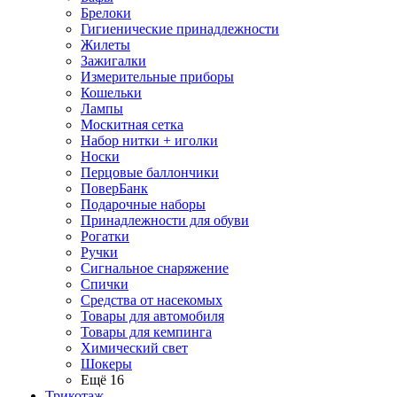
Брелоки
Гигиенические принадлежности
Жилеты
Зажигалки
Измерительные приборы
Кошельки
Лампы
Москитная сетка
Набор нитки + иголки
Носки
Перцовые баллончики
ПоверБанк
Подарочные наборы
Принадлежности для обуви
Рогатки
Ручки
Сигнальное снаряжение
Спички
Средства от насекомых
Товары для автомобиля
Товары для кемпинга
Химический свет
Шокеры
Ещё 16
Трикотаж