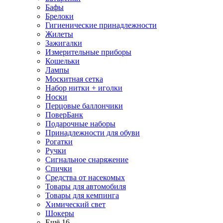
Бафы
Брелоки
Гигиенические принадлежности
Жилеты
Зажигалки
Измерительные приборы
Кошельки
Лампы
Москитная сетка
Набор нитки + иголки
Носки
Перцовые баллончики
ПоверБанк
Подарочные наборы
Принадлежности для обуви
Рогатки
Ручки
Сигнальное снаряжение
Спички
Средства от насекомых
Товары для автомобиля
Товары для кемпинга
Химический свет
Шокеры
Ещё 16