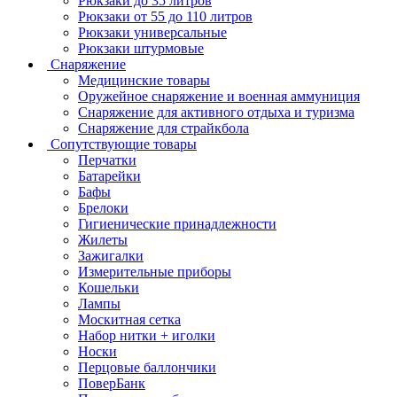
Рюкзаки до 35 литров
Рюкзаки от 55 до 110 литров
Рюкзаки универсальные
Рюкзаки штурмовые
Снаряжение
Медицинские товары
Оружейное снаряжение и военная аммуниция
Снаряжение для активного отдыха и туризма
Снаряжение для страйкбола
Сопутствующие товары
Перчатки
Батарейки
Бафы
Брелоки
Гигиенические принадлежности
Жилеты
Зажигалки
Измерительные приборы
Кошельки
Лампы
Москитная сетка
Набор нитки + иголки
Носки
Перцовые баллончики
ПоверБанк