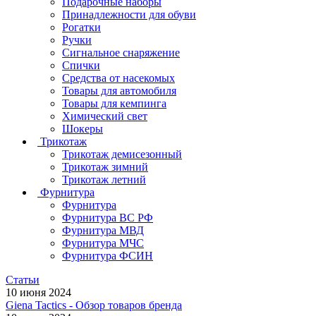
Подарочные наборы
Принадлежности для обуви
Рогатки
Ручки
Сигнальное снаряжение
Спички
Средства от насекомых
Товары для автомобиля
Товары для кемпинга
Химический свет
Шокеры
Трикотаж
Трикотаж демисезонный
Трикотаж зимний
Трикотаж летний
Фурнитура
Фурнитура
Фурнитура ВС РФ
Фурнитура МВД
Фурнитура МЧС
Фурнитура ФСИН
Статьи
10 июня 2024
Giena Tactics - Обзор товаров бренда