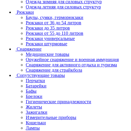
Одежда зимняя для силовых структур
Одежда летняя для силовых структур
Рюкзаки
Баулы, сумки, герморюкзаки
Рюкзаки от 36 до 54 литров
Рюкзаки до 35 литров
Рюкзаки от 55 до 110 литров
Рюкзаки универсальные
Рюкзаки штурмовые
Снаряжение
Медицинские товары
Оружейное снаряжение и военная аммуниция
Снаряжение для активного отдыха и туризма
Снаряжение для страйкбола
Сопутствующие товары
Перчатки
Батарейки
Бафы
Брелоки
Гигиенические принадлежности
Жилеты
Зажигалки
Измерительные приборы
Кошельки
Лампы