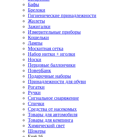
Бафы
Брелоки
Гигиенические принадлежности
Жилеты
Зажигалки
Измерительные приборы
Кошельки
Лампы
Москитная сетка
Набор нитки + иголки
Носки
Перцовые баллончики
ПоверБанк
Подарочные наборы
Принадлежности для обуви
Рогатки
Ручки
Сигнальное снаряжение
Спички
Средства от насекомых
Товары для автомобиля
Товары для кемпинга
Химический свет
Шокеры
Ещё 16