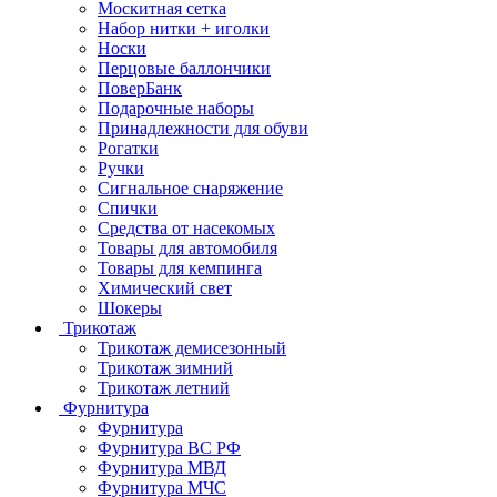
Москитная сетка
Набор нитки + иголки
Носки
Перцовые баллончики
ПоверБанк
Подарочные наборы
Принадлежности для обуви
Рогатки
Ручки
Сигнальное снаряжение
Спички
Средства от насекомых
Товары для автомобиля
Товары для кемпинга
Химический свет
Шокеры
Трикотаж
Трикотаж демисезонный
Трикотаж зимний
Трикотаж летний
Фурнитура
Фурнитура
Фурнитура ВС РФ
Фурнитура МВД
Фурнитура МЧС