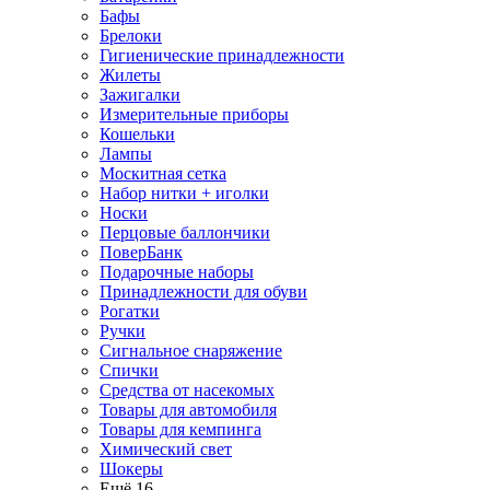
Бафы
Брелоки
Гигиенические принадлежности
Жилеты
Зажигалки
Измерительные приборы
Кошельки
Лампы
Москитная сетка
Набор нитки + иголки
Носки
Перцовые баллончики
ПоверБанк
Подарочные наборы
Принадлежности для обуви
Рогатки
Ручки
Сигнальное снаряжение
Спички
Средства от насекомых
Товары для автомобиля
Товары для кемпинга
Химический свет
Шокеры
Ещё 16