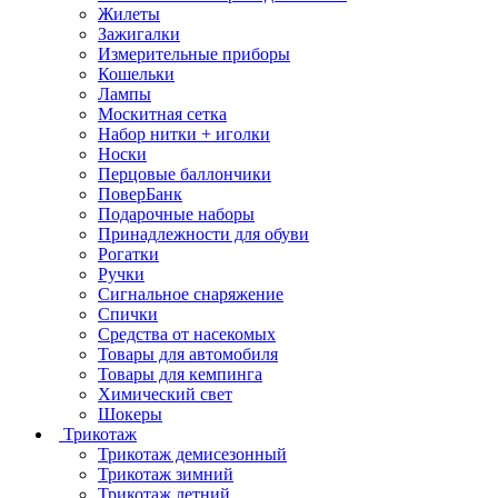
Жилеты
Зажигалки
Измерительные приборы
Кошельки
Лампы
Москитная сетка
Набор нитки + иголки
Носки
Перцовые баллончики
ПоверБанк
Подарочные наборы
Принадлежности для обуви
Рогатки
Ручки
Сигнальное снаряжение
Спички
Средства от насекомых
Товары для автомобиля
Товары для кемпинга
Химический свет
Шокеры
Трикотаж
Трикотаж демисезонный
Трикотаж зимний
Трикотаж летний