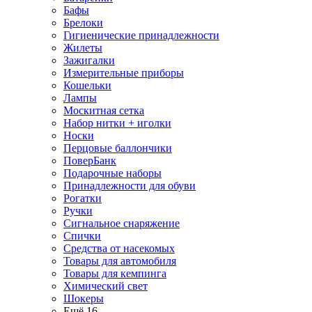
Бафы
Брелоки
Гигиенические принадлежности
Жилеты
Зажигалки
Измерительные приборы
Кошельки
Лампы
Москитная сетка
Набор нитки + иголки
Носки
Перцовые баллончики
ПоверБанк
Подарочные наборы
Принадлежности для обуви
Рогатки
Ручки
Сигнальное снаряжение
Спички
Средства от насекомых
Товары для автомобиля
Товары для кемпинга
Химический свет
Шокеры
Ещё 16