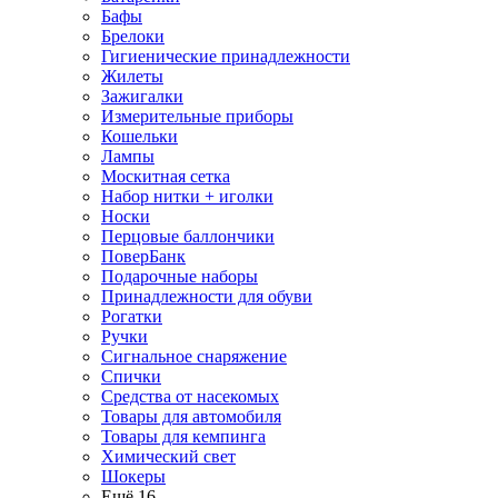
Бафы
Брелоки
Гигиенические принадлежности
Жилеты
Зажигалки
Измерительные приборы
Кошельки
Лампы
Москитная сетка
Набор нитки + иголки
Носки
Перцовые баллончики
ПоверБанк
Подарочные наборы
Принадлежности для обуви
Рогатки
Ручки
Сигнальное снаряжение
Спички
Средства от насекомых
Товары для автомобиля
Товары для кемпинга
Химический свет
Шокеры
Ещё 16