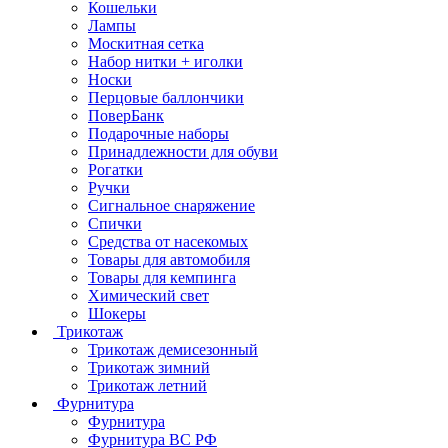
Кошельки
Лампы
Москитная сетка
Набор нитки + иголки
Носки
Перцовые баллончики
ПоверБанк
Подарочные наборы
Принадлежности для обуви
Рогатки
Ручки
Сигнальное снаряжение
Спички
Средства от насекомых
Товары для автомобиля
Товары для кемпинга
Химический свет
Шокеры
Трикотаж
Трикотаж демисезонный
Трикотаж зимний
Трикотаж летний
Фурнитура
Фурнитура
Фурнитура ВС РФ