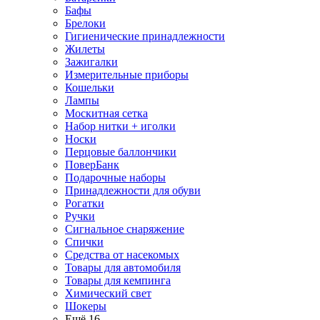
Бафы
Брелоки
Гигиенические принадлежности
Жилеты
Зажигалки
Измерительные приборы
Кошельки
Лампы
Москитная сетка
Набор нитки + иголки
Носки
Перцовые баллончики
ПоверБанк
Подарочные наборы
Принадлежности для обуви
Рогатки
Ручки
Сигнальное снаряжение
Спички
Средства от насекомых
Товары для автомобиля
Товары для кемпинга
Химический свет
Шокеры
Ещё 16