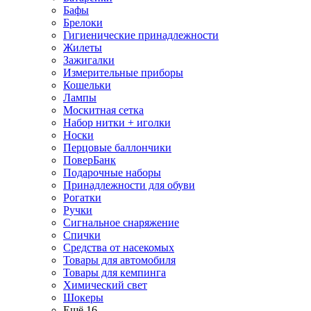
Бафы
Брелоки
Гигиенические принадлежности
Жилеты
Зажигалки
Измерительные приборы
Кошельки
Лампы
Москитная сетка
Набор нитки + иголки
Носки
Перцовые баллончики
ПоверБанк
Подарочные наборы
Принадлежности для обуви
Рогатки
Ручки
Сигнальное снаряжение
Спички
Средства от насекомых
Товары для автомобиля
Товары для кемпинга
Химический свет
Шокеры
Ещё 16