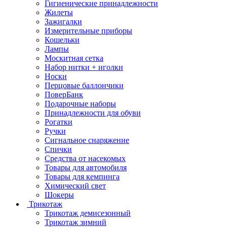
Гигиенические принадлежности
Жилеты
Зажигалки
Измерительные приборы
Кошельки
Лампы
Москитная сетка
Набор нитки + иголки
Носки
Перцовые баллончики
ПоверБанк
Подарочные наборы
Принадлежности для обуви
Рогатки
Ручки
Сигнальное снаряжение
Спички
Средства от насекомых
Товары для автомобиля
Товары для кемпинга
Химический свет
Шокеры
Трикотаж
Трикотаж демисезонный
Трикотаж зимний