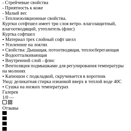
- Стрейчевые свойства
- Приятность к коже
- Малый вес
- Теплоизоляционные свойства.
Куртки сотфтшел имеет три слоя ветро- влагозащитный,
влагоотводящий, утеплитель (флис)
Куртка софтшел
• Материал трех слойный софт шелл
• Усиленние на локтях
• Свойства: Дышащая, потоотводящая, теплосберегающая
• Водоотталкивающая
• Внутренний слой - флис
• Вентиляция подмышками для регулирования температуры
на молниях
• Капюшон с подкладкой, скручивается в воротник
Уход: деликатная стирка изнанкой вверх в теплой воде 40C
• Сушка на низких температурах
Галерея
1/0
—
Отзывы