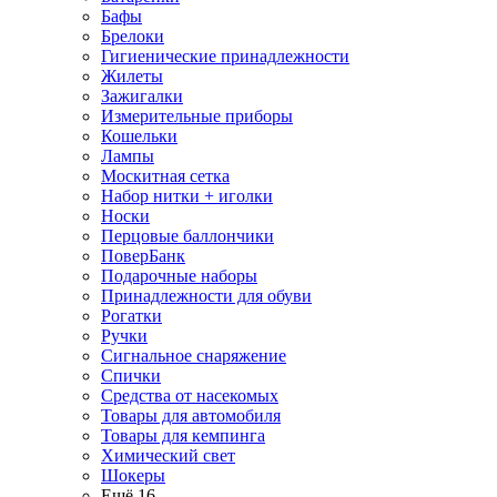
Бафы
Брелоки
Гигиенические принадлежности
Жилеты
Зажигалки
Измерительные приборы
Кошельки
Лампы
Москитная сетка
Набор нитки + иголки
Носки
Перцовые баллончики
ПоверБанк
Подарочные наборы
Принадлежности для обуви
Рогатки
Ручки
Сигнальное снаряжение
Спички
Средства от насекомых
Товары для автомобиля
Товары для кемпинга
Химический свет
Шокеры
Ещё 16