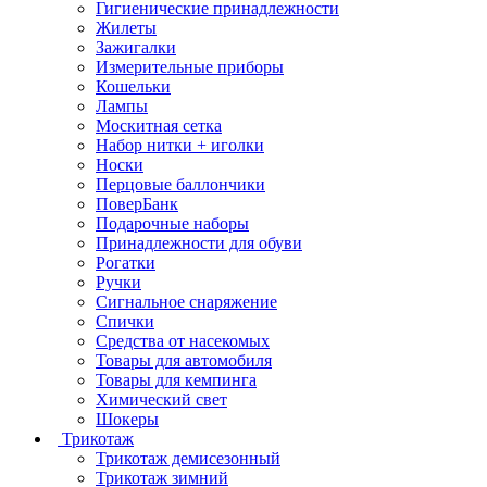
Гигиенические принадлежности
Жилеты
Зажигалки
Измерительные приборы
Кошельки
Лампы
Москитная сетка
Набор нитки + иголки
Носки
Перцовые баллончики
ПоверБанк
Подарочные наборы
Принадлежности для обуви
Рогатки
Ручки
Сигнальное снаряжение
Спички
Средства от насекомых
Товары для автомобиля
Товары для кемпинга
Химический свет
Шокеры
Трикотаж
Трикотаж демисезонный
Трикотаж зимний