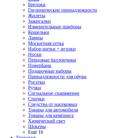
Брелоки
Гигиенические принадлежности
Жилеты
Зажигалки
Измерительные приборы
Кошельки
Лампы
Москитная сетка
Набор нитки + иголки
Носки
Перцовые баллончики
ПоверБанк
Подарочные наборы
Принадлежности для обуви
Рогатки
Ручки
Сигнальное снаряжение
Спички
Средства от насекомых
Товары для автомобиля
Товары для кемпинга
Химический свет
Шокеры
Ещё 16
Трикотаж