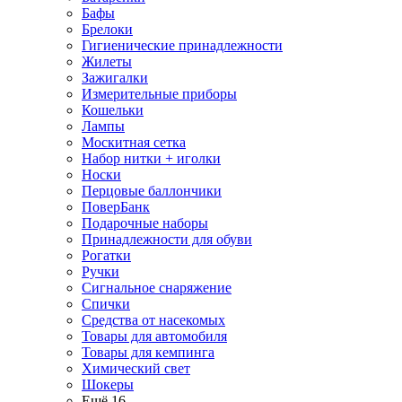
Бафы
Брелоки
Гигиенические принадлежности
Жилеты
Зажигалки
Измерительные приборы
Кошельки
Лампы
Москитная сетка
Набор нитки + иголки
Носки
Перцовые баллончики
ПоверБанк
Подарочные наборы
Принадлежности для обуви
Рогатки
Ручки
Сигнальное снаряжение
Спички
Средства от насекомых
Товары для автомобиля
Товары для кемпинга
Химический свет
Шокеры
Ещё 16