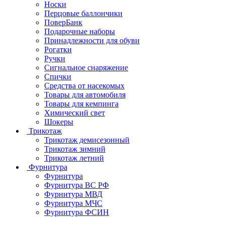
Носки
Перцовые баллончики
ПоверБанк
Подарочные наборы
Принадлежности для обуви
Рогатки
Ручки
Сигнальное снаряжение
Спички
Средства от насекомых
Товары для автомобиля
Товары для кемпинга
Химический свет
Шокеры
Трикотаж
Трикотаж демисезонный
Трикотаж зимний
Трикотаж летний
Фурнитура
Фурнитура
Фурнитура ВС РФ
Фурнитура МВД
Фурнитура МЧС
Фурнитура ФСИН