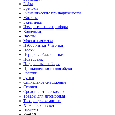
Бафы
Брелоки
Гигиенические принадлежности
Жилеты
Зажигалки
Измерительные приборы
Кошельки
Лампы
Москитная сетка
Набор нитки + иголки
Носки
Перцовые баллончики
ПоверБанк
Подарочные наборы
Принадлежности для обуви
Рогатки
Ручки
Сигнальное снаряжение
Спички
Средства от насекомых
Товары для автомобиля
Товары для кемпинга
Химический свет
Шокеры
Ещё 16