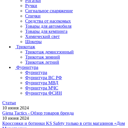
Рогатки
Ручки
Сигнальное снаряжение
Спички
Средства от насекомых
Товары для автомобиля
Товары для кемпинга
Химический свет
Шокеры
Трикотаж
Трикотаж демисезонный
Трикотаж зимний
Трикотаж летний
Фурнитура
Фурнитура
Фурнитура ВС РФ
Фурнитура МВД
Фурнитура МЧС
Фурнитура ФСИН
Статьи
10 июня 2024
Giena Tactics - Обзор товаров бренда
10 июня 2024
Кроссовки и ботинки KS Safety только в сети магазинов «Дом