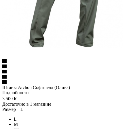
Штаны Archon Софтшелл (Олива)
Подробности
3 500
₽
Достаточно
в 1 магазине
Размер
—
L
L
M