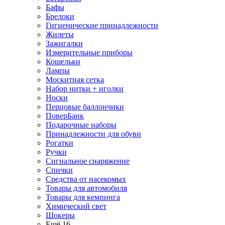
Бафы
Брелоки
Гигиенические принадлежности
Жилеты
Зажигалки
Измерительные приборы
Кошельки
Лампы
Москитная сетка
Набор нитки + иголки
Носки
Перцовые баллончики
ПоверБанк
Подарочные наборы
Принадлежности для обуви
Рогатки
Ручки
Сигнальное снаряжение
Спички
Средства от насекомых
Товары для автомобиля
Товары для кемпинга
Химический свет
Шокеры
Ещё 16