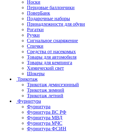
Носки
Перцовые баллончики
ПоверБанк
Подарочные наборы
Принадлежности для обуви
Рогатки
Ручки
Сигнальное снаряжение
Спички
Средства от насекомых
Товары для автомобиля
Товары для кемпинга
Химический свет
Шокеры
Трикотаж
Трикотаж демисезонный
Трикотаж зимний
Трикотаж летний
Фурнитура
Фурнитура
Фурнитура ВС РФ
Фурнитура МВД
Фурнитура МЧС
Фурнитура ФСИН