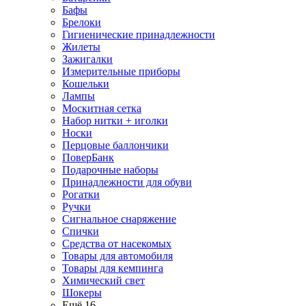
Бафы
Брелоки
Гигиенические принадлежности
Жилеты
Зажигалки
Измерительные приборы
Кошельки
Лампы
Москитная сетка
Набор нитки + иголки
Носки
Перцовые баллончики
ПоверБанк
Подарочные наборы
Принадлежности для обуви
Рогатки
Ручки
Сигнальное снаряжение
Спички
Средства от насекомых
Товары для автомобиля
Товары для кемпинга
Химический свет
Шокеры
Ещё 16