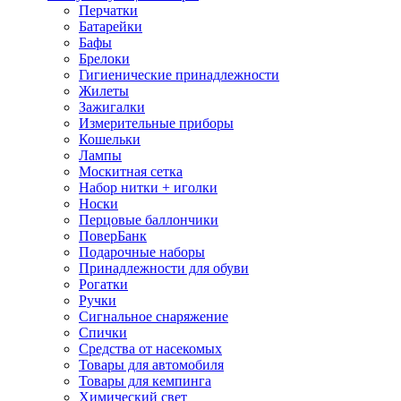
Перчатки
Батарейки
Бафы
Брелоки
Гигиенические принадлежности
Жилеты
Зажигалки
Измерительные приборы
Кошельки
Лампы
Москитная сетка
Набор нитки + иголки
Носки
Перцовые баллончики
ПоверБанк
Подарочные наборы
Принадлежности для обуви
Рогатки
Ручки
Сигнальное снаряжение
Спички
Средства от насекомых
Товары для автомобиля
Товары для кемпинга
Химический свет