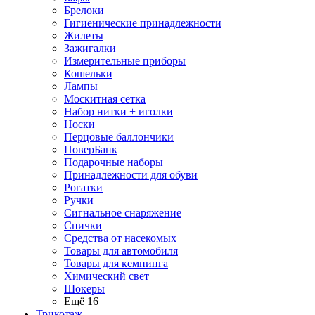
Брелоки
Гигиенические принадлежности
Жилеты
Зажигалки
Измерительные приборы
Кошельки
Лампы
Москитная сетка
Набор нитки + иголки
Носки
Перцовые баллончики
ПоверБанк
Подарочные наборы
Принадлежности для обуви
Рогатки
Ручки
Сигнальное снаряжение
Спички
Средства от насекомых
Товары для автомобиля
Товары для кемпинга
Химический свет
Шокеры
Ещё 16
Трикотаж