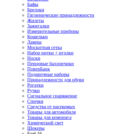
Бафы
Брелоки
Гигиенические принадлежности
Жилеты
Зажигалки
Измерительные приборы
Кошельки
Лампы
Москитная сетка
Набор нитки + иголки
Носки
Перцовые баллончики
ПоверБанк
Подарочные наборы
Принадлежности для обуви
Рогатки
Ручки
Сигнальное снаряжение
Спички
Средства от насекомых
Товары для автомобиля
Товары для кемпинга
Химический свет
Шокеры
Ещё 16