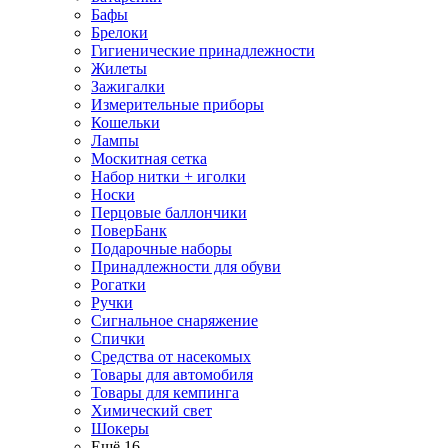
Бафы
Брелоки
Гигиенические принадлежности
Жилеты
Зажигалки
Измерительные приборы
Кошельки
Лампы
Москитная сетка
Набор нитки + иголки
Носки
Перцовые баллончики
ПоверБанк
Подарочные наборы
Принадлежности для обуви
Рогатки
Ручки
Сигнальное снаряжение
Спички
Средства от насекомых
Товары для автомобиля
Товары для кемпинга
Химический свет
Шокеры
Ещё 16