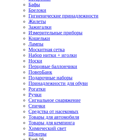
Бафы
Брелоки
Гигиенические принадлежности
Жилеты
Зажигалки
Измерительные приборы
Кошельки
Лампы
Москитная сетка
Набор нитки + иголки
Носки
Перцовые баллончики
ПоверБанк
Подарочные наборы
Принадлежности для обуви
Рогатки
Ручки
Сигнальное снаряжение
Спички
Средства от насекомых
Товары для автомобиля
Товары для кемпинга
Химический свет
Шокеры
Ещё 16