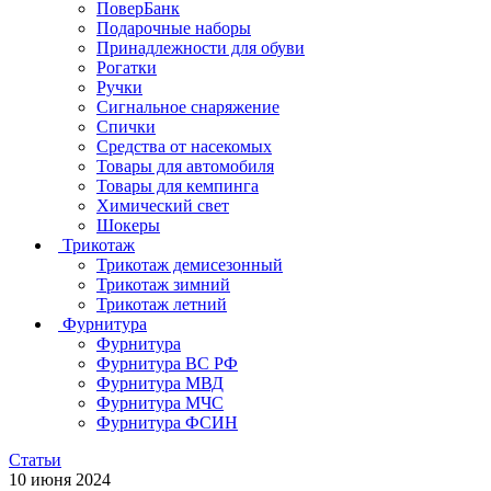
ПоверБанк
Подарочные наборы
Принадлежности для обуви
Рогатки
Ручки
Сигнальное снаряжение
Спички
Средства от насекомых
Товары для автомобиля
Товары для кемпинга
Химический свет
Шокеры
Трикотаж
Трикотаж демисезонный
Трикотаж зимний
Трикотаж летний
Фурнитура
Фурнитура
Фурнитура ВС РФ
Фурнитура МВД
Фурнитура МЧС
Фурнитура ФСИН
Статьи
10 июня 2024