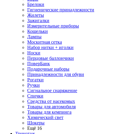
Брелоки
Гигиенические принадлежности
Жилеты
Зажигалки
Измерительные приборы
Кошельки
Лампы
Москитная сетка
Набор нитки + иголки
Носки
Перцовые баллончики
ПоверБанк
Подарочные наборы
Принадлежности для обуви
Рогатки
Ручки
Сигнальное снаряжение
Спички
Средства от насекомых
Товары для автомобиля
Товары для кемпинга
Химический свет
Шокеры
Ещё 16
Трикотаж