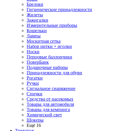
Брелоки
Гигиенические принадлежности
Жилеты
Зажигалки
Измерительные приборы
Кошельки
Лампы
Москитная сетка
Набор нитки + иголки
Носки
Перцовые баллончики
ПоверБанк
Подарочные наборы
Принадлежности для обуви
Рогатки
Ручки
Сигнальное снаряжение
Спички
Средства от насекомых
Товары для автомобиля
Товары для кемпинга
Химический свет
Шокеры
Ещё 16
Трикотаж