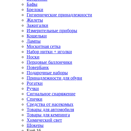
Бафы
Брелоки
Гигиенические принадлежности
Жилеты
Зажигалки
Измерительные приборы
Кошельки
Лампы
Москитная сетка
Набор нитки + иголки
Носки
Перцовые баллончики
ПоверБанк
Подарочные наборы
Принадлежности для обуви
Рогатки
Ручки
Сигнальное снаряжение
Спички
Средства от насекомых
Товары для автомобиля
Товары для кемпинга
Химический свет
Шокеры
Ещё 16