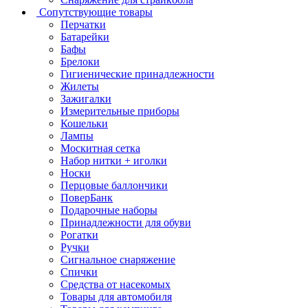
Сопутствующие товары
Перчатки
Батарейки
Бафы
Брелоки
Гигиенические принадлежности
Жилеты
Зажигалки
Измерительные приборы
Кошельки
Лампы
Москитная сетка
Набор нитки + иголки
Носки
Перцовые баллончики
ПоверБанк
Подарочные наборы
Принадлежности для обуви
Рогатки
Ручки
Сигнальное снаряжение
Спички
Средства от насекомых
Товары для автомобиля