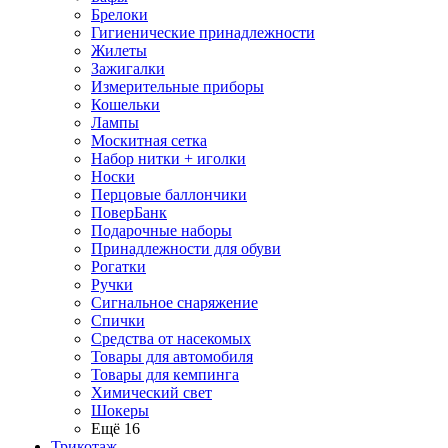
Брелоки
Гигиенические принадлежности
Жилеты
Зажигалки
Измерительные приборы
Кошельки
Лампы
Москитная сетка
Набор нитки + иголки
Носки
Перцовые баллончики
ПоверБанк
Подарочные наборы
Принадлежности для обуви
Рогатки
Ручки
Сигнальное снаряжение
Спички
Средства от насекомых
Товары для автомобиля
Товары для кемпинга
Химический свет
Шокеры
Ещё 16
Трикотаж