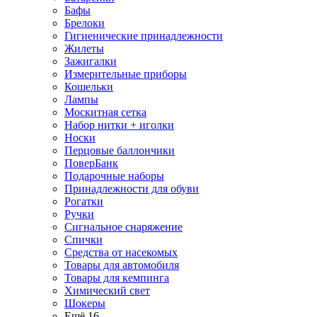
Бафы
Брелоки
Гигиенические принадлежности
Жилеты
Зажигалки
Измерительные приборы
Кошельки
Лампы
Москитная сетка
Набор нитки + иголки
Носки
Перцовые баллончики
ПоверБанк
Подарочные наборы
Принадлежности для обуви
Рогатки
Ручки
Сигнальное снаряжение
Спички
Средства от насекомых
Товары для автомобиля
Товары для кемпинга
Химический свет
Шокеры
Ещё 16