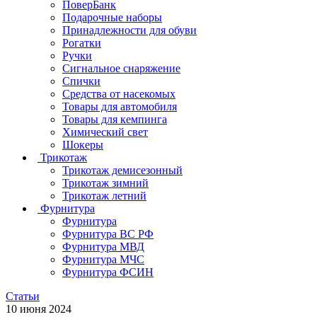
ПоверБанк
Подарочные наборы
Принадлежности для обуви
Рогатки
Ручки
Сигнальное снаряжение
Спички
Средства от насекомых
Товары для автомобиля
Товары для кемпинга
Химический свет
Шокеры
Трикотаж
Трикотаж демисезонный
Трикотаж зимний
Трикотаж летний
Фурнитура
Фурнитура
Фурнитура ВС РФ
Фурнитура МВД
Фурнитура МЧС
Фурнитура ФСИН
Статьи
10 июня 2024