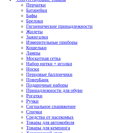
Перчатки
Батарейки
Бафы
Брелоки
Гигиенические принадлежности
Жилеты
Зажигалки
Измерительные приборы
Кошельки
Лампы
Москитная сетка
Набор нитки + иголки
Носки
Перцовые баллончики
ПоверБанк
Подарочные наборы
Принадлежности для обуви
Рогатки
Ручки
Сигнальное снаряжение
Спички
Средства от насекомых
Товары для автомобиля
Товары для кемпинга