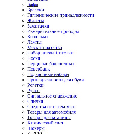
Бафы
Брелоки
Гигиенические принадлежности
Жилеты
Зажигалки
Измерительные приборы
Кошельки
Лампы
Москитная сетка
Набор нитки + иголки
Носки
Перцовые баллончики
ПоверБанк
Подарочные наборы
Принадлежности для обуви
Рогатки
Ручки
Сигнальное снаряжение
Спички
Средства от насекомых
Товары для автомобиля
Товары для кемпинга
Химический свет
Шокеры
Ещё 16