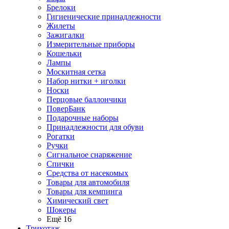
Брелоки
Гигиенические принадлежности
Жилеты
Зажигалки
Измерительные приборы
Кошельки
Лампы
Москитная сетка
Набор нитки + иголки
Носки
Перцовые баллончики
ПоверБанк
Подарочные наборы
Принадлежности для обуви
Рогатки
Ручки
Сигнальное снаряжение
Спички
Средства от насекомых
Товары для автомобиля
Товары для кемпинга
Химический свет
Шокеры
Ещё 16
Трикотаж