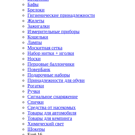
Бафы
Брелоки
Гигиенические принадлежности
Жилеты
Зажигалки
Измерительные приборы
Кошельки
Лампы
Москитная сетка
Набор нитки + иголки
Носки
Перцовые баллончики
ПоверБанк
Подарочные наборы
Принадлежности для обуви
Рогатки
Ручки
Сигнальное снаряжение
Спички
Средства от насекомых
Товары для автомобиля
Товары для кемпинга
Химический свет
Шокеры
Ещё 16