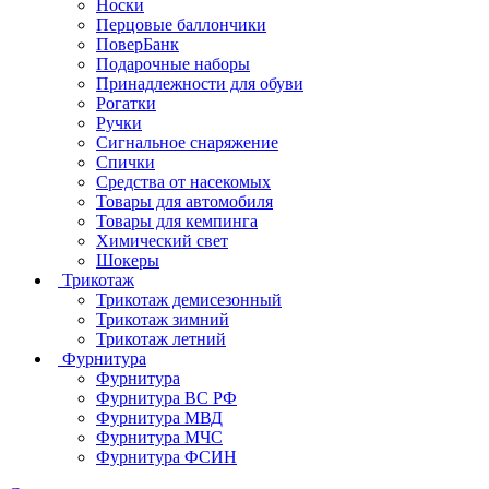
Носки
Перцовые баллончики
ПоверБанк
Подарочные наборы
Принадлежности для обуви
Рогатки
Ручки
Сигнальное снаряжение
Спички
Средства от насекомых
Товары для автомобиля
Товары для кемпинга
Химический свет
Шокеры
Трикотаж
Трикотаж демисезонный
Трикотаж зимний
Трикотаж летний
Фурнитура
Фурнитура
Фурнитура ВС РФ
Фурнитура МВД
Фурнитура МЧС
Фурнитура ФСИН