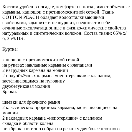
Костюм удобен в посадке, комфортен в носке, имеет объемные
карманы, капюшон с противомоскитной сеткой. Ткань
COTTON PEACH обладает водоотталкивающими
свойствами, «дышит» и не шуршит, соединяет в себе
отличные эксплуатационные и физико-химические свойства
натуральных и синтетических волокон. Состав ткани: 65% х/
б, 35% ПЭ.
Куртка:
капюшон с противомоскитной сеткой
на рукавах накладные карманы с клапанами
2 нагрудных кармана на молнии
2 полуобъёмных кармана «непотеряшки» с клапаном,
застёгивающимся на пуговицу
двухбегунковая молния
Брюки:
шлёвки для брючного ремня
2 классических прорезных кармана, застёгивающиеся на
молнии
2 накладных кармана «непотеряшки» с клапаном
складка в области колена
низ брюк частично собран на резинку для более плотного