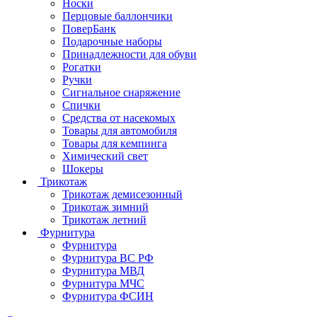
Носки
Перцовые баллончики
ПоверБанк
Подарочные наборы
Принадлежности для обуви
Рогатки
Ручки
Сигнальное снаряжение
Спички
Средства от насекомых
Товары для автомобиля
Товары для кемпинга
Химический свет
Шокеры
Трикотаж
Трикотаж демисезонный
Трикотаж зимний
Трикотаж летний
Фурнитура
Фурнитура
Фурнитура ВС РФ
Фурнитура МВД
Фурнитура МЧС
Фурнитура ФСИН