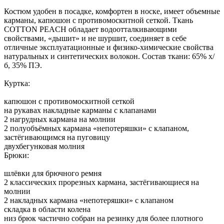
Костюм удобен в посадке, комфортен в носке, имеет объемные
карманы, капюшон с противомоскитной сеткой. Ткань
COTTON PEACH обладает водоотталкивающими
свойствами, «дышит» и не шуршит, соединяет в себе
отличные эксплуатационные и физико-химические свойства
натуральных и синтетических волокон. Состав ткани: 65% х/
б, 35% ПЭ.
Куртка:
капюшон с противомоскитной сеткой
на рукавах накладные карманы с клапанами
2 нагрудных кармана на молнии
2 полуобъёмных кармана «непотеряшки» с клапаном,
застёгивающимся на пуговицу
двухбегунковая молния
Брюки:
шлёвки для брючного ремня
2 классических прорезных кармана, застёгивающиеся на
молнии
2 накладных кармана «непотеряшки» с клапаном
складка в области колена
низ брюк частично собран на резинку для более плотного