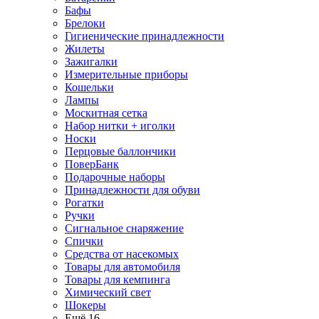
Бафы
Брелоки
Гигиенические принадлежности
Жилеты
Зажигалки
Измерительные приборы
Кошельки
Лампы
Москитная сетка
Набор нитки + иголки
Носки
Перцовые баллончики
ПоверБанк
Подарочные наборы
Принадлежности для обуви
Рогатки
Ручки
Сигнальное снаряжение
Спички
Средства от насекомых
Товары для автомобиля
Товары для кемпинга
Химический свет
Шокеры
Ещё 16