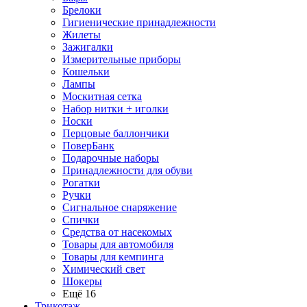
Брелоки
Гигиенические принадлежности
Жилеты
Зажигалки
Измерительные приборы
Кошельки
Лампы
Москитная сетка
Набор нитки + иголки
Носки
Перцовые баллончики
ПоверБанк
Подарочные наборы
Принадлежности для обуви
Рогатки
Ручки
Сигнальное снаряжение
Спички
Средства от насекомых
Товары для автомобиля
Товары для кемпинга
Химический свет
Шокеры
Ещё 16
Трикотаж