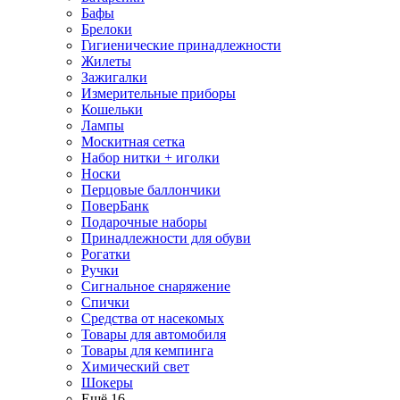
Бафы
Брелоки
Гигиенические принадлежности
Жилеты
Зажигалки
Измерительные приборы
Кошельки
Лампы
Москитная сетка
Набор нитки + иголки
Носки
Перцовые баллончики
ПоверБанк
Подарочные наборы
Принадлежности для обуви
Рогатки
Ручки
Сигнальное снаряжение
Спички
Средства от насекомых
Товары для автомобиля
Товары для кемпинга
Химический свет
Шокеры
Ещё 16