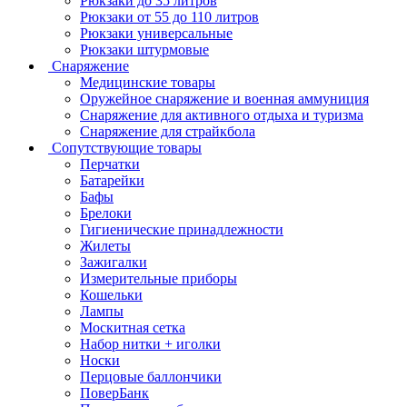
Рюкзаки до 35 литров
Рюкзаки от 55 до 110 литров
Рюкзаки универсальные
Рюкзаки штурмовые
Снаряжение
Медицинские товары
Оружейное снаряжение и военная аммуниция
Снаряжение для активного отдыха и туризма
Снаряжение для страйкбола
Сопутствующие товары
Перчатки
Батарейки
Бафы
Брелоки
Гигиенические принадлежности
Жилеты
Зажигалки
Измерительные приборы
Кошельки
Лампы
Москитная сетка
Набор нитки + иголки
Носки
Перцовые баллончики
ПоверБанк