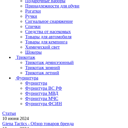
Подарочные наборы
Принадлежности для обуви
Рогатки
Ручки
Сигнальное снаряжение
Спички
Средства от насекомых
Товары для автомобиля
Товары для кемпинга
Химический свет
Шокеры
Трикотаж
Трикотаж демисезонный
Трикотаж зимний
Трикотаж летний
Фурнитура
Фурнитура
Фурнитура ВС РФ
Фурнитура МВД
Фурнитура МЧС
Фурнитура ФСИН
Статьи
10 июня 2024
Giena Tactics - Обзор товаров бренда